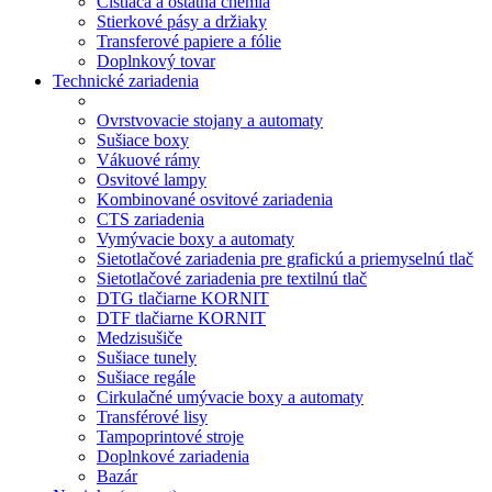
Čistiaca a ostatná chémia
Stierkové pásy a držiaky
Transferové papiere a fólie
Doplnkový tovar
Technické zariadenia
Ovrstvovacie stojany a automaty
Sušiace boxy
Vákuové rámy
Osvitové lampy
Kombinované osvitové zariadenia
CTS zariadenia
Vymývacie boxy a automaty
Sietotlačové zariadenia pre grafickú a priemyselnú tlač
Sietotlačové zariadenia pre textilnú tlač
DTG tlačiarne KORNIT
DTF tlačiarne KORNIT
Medzisušiče
Sušiace tunely
Sušiace regále
Cirkulačné umývacie boxy a automaty
Transférové lisy
Tampoprintové stroje
Doplnkové zariadenia
Bazár