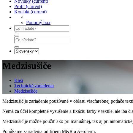
Novinky
(current)
Profil
(current)
Kontakt
(current)
Ponorný box
Medzisušiče
Kasi
Technické zariadenia
Medzisušiče
Medzisušič je zariadenie používané v oblasti viacfarebnej potlače texti
Nemá za účel kompletné vysušenie a fixáciu farby v textile, ale iba či
Medzisušič je možné použiť ako pri manuálnej, tak aj pri automatickej 
Ponúkame zariadenia od firiem M&R a Aeroterm.