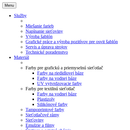
Menu
Služby
Miešanie farieb
Napínanie sieťoviny
Výroba šablón
Grafické práce a výroba pozitívov pre osvit šablón
Servis a úprava strojov
Technické poradenstvo
Materiál
Farby pre grafickú a priemyselnú sieťotlač
Farby na riedidlovej báze
Farby na vodnej báze
UV vytvrdzovacie farby
Farby pre textilnú sieťotlač
Farby na vodnej báze
Plastizoly
Silikónové farby
Tampoprintové farby
Sieťotlačové rámy
Sieťoviny
Emulzie a filmy