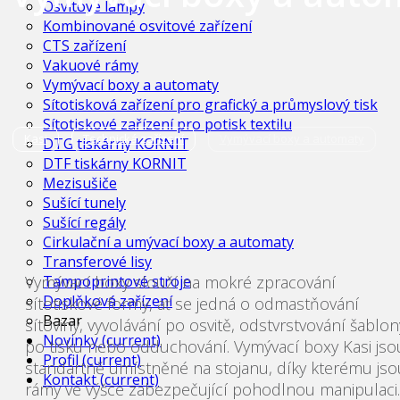
Osvitové lampy
Kombinované osvitové zařízení
CTS zařízení
Vakuové rámy
Vymývací boxy a automaty
Sítotisková zařízení pro grafický a průmyslový tisk
Sítotiskové zařízení pro potisk textilu
Kasi
Technická zařízení
Vymývací boxy a automaty
DTG tiskárny KORNIT
DTF tiskárny KORNIT
Mezisušiče
Sušící tunely
Sušící regály
Cirkulační a umývací boxy a automaty
Transferové lisy
Vymývací boxy slouží na mokré zpracování
Tampoprintové stroje
Doplňková zařízení
sítotiskové formy, ať se jedná o odmastňování
Bazar
sítoviny, vyvolávání po osvitě, odstvrstvování šablon
Novinky
(current)
po tisku nebo odduchování. Vymývací boxy Kasi jso
Profil
(current)
standartně umístněné na stojanu, díky kterému jso
Kontakt
(current)
rámy ve výšce zabezpečující pohodlnou manipulaci.