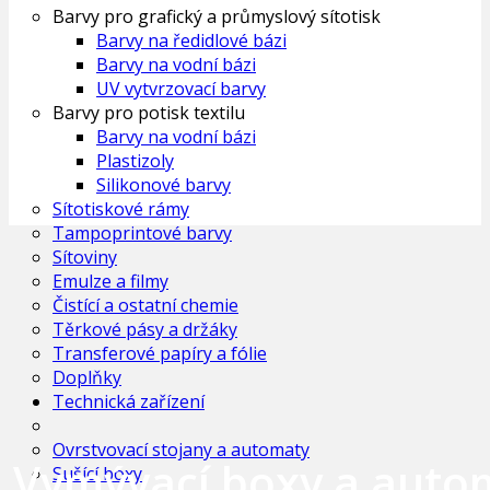
Barvy pro grafický a průmyslový sítotisk
Barvy na ředidlové bázi
Barvy na vodní bázi
UV vytvrzovací barvy
Barvy pro potisk textilu
Barvy na vodní bázi
Plastizoly
Silikonové barvy
Sítotiskové rámy
Tampoprintové barvy
Sítoviny
Emulze a filmy
Čistící a ostatní chemie
Těrkové pásy a držáky
Transferové papíry a fólie
Doplňky
Technická zařízení
Ovrstvovací stojany a automaty
Vymývací boxy a auto
Sušící boxy