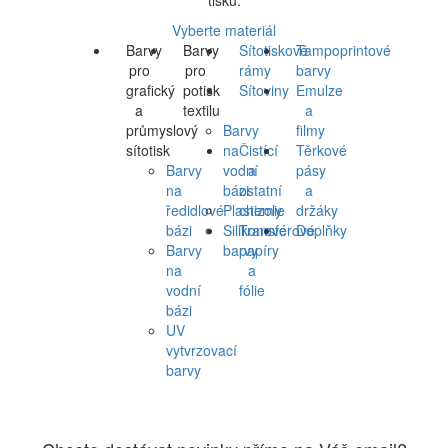
tisku.
Vyberte materiál
Barvy
Barvy
Sítotiskové
Tampoprintové
pro
pro
rámy
barvy
grafický
potisk
Sítoviny
Emulze
a
textilu
a
průmyslový
Barvy
filmy
sítotisk
na
Čistící
Těrkové
Barvy
vodní
a
pásy
na
bázi
ostatní
a
ředidlové
Plastizoly
chemie
držáky
bázi
Silikonové
Transferové
Doplňky
Barvy
barvy
papíry
na
a
vodní
fólie
bázi
UV
vytvrzovací
barvy