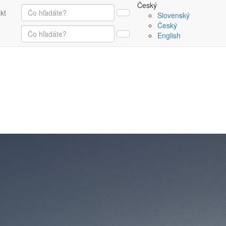
Český
(current)
kt
Slovenský
Český
English