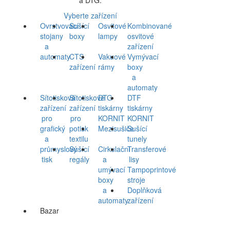
a DTG.
Vyberte zařízení
Ovrstvovací
Sušící
Osvitové
Kombinované
stojany
boxy
lampy
osvitové
a
zařízení
automaty
CTS
Vakuové
Vymývací
zařízení
rámy
boxy
a
automaty
Sítotisková
Sítotiskové
DTG
DTF
zařízení
zařízení
tiskárny
tiskárny
pro
pro
KORNIT
KORNIT
grafický
potisk
Mezisušiče
Sušící
a
textilu
tunely
průmyslový
Sušící
Cirkulační
Transferové
tisk
regály
a
lisy
umývací
Tampoprintové
boxy
stroje
a
Doplňková
automaty
zařízení
Bazar