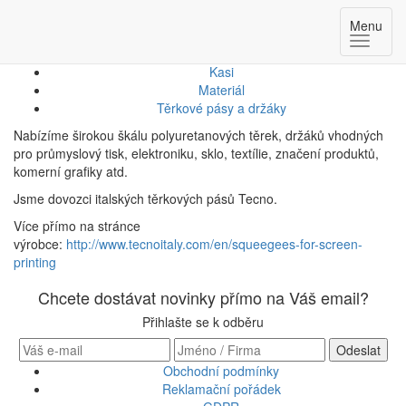
Těrkové pásy a držáky
Menu
Kasi
Materiál
Těrkové pásy a držáky
Nabízíme širokou škálu polyuretanových těrek, držáků vhodných
pro průmyslový tisk, elektroniku, sklo, textílie, značení produktů,
komerní grafiky atd.
Jsme dovozci italských těrkových pásů Tecno.
Více přímo na stránce
výrobce:
http://www.tecnoitaly.com/en/squeegees-for-screen-
printing
Chcete dostávat novinky přímo na Váš email?
Přihlašte se k odběru
Obchodní podmínky
Reklamační pořádek