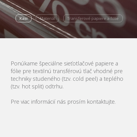
Kasi
Materiál
Transferové papiere a fólie
Ponúkame špeciálne sieťotlačové papiere a
fólie pre textilnú transférovú tlač vhodné pre
techniky studeného (tzv. cold peel) a teplého
(tzv. hot split) odtrhu.
Pre viac informácií nás prosím kontaktujte.